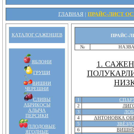
ГЛАВНАЯ
|
ПРАЙС-ЛИСТ ОСЕ
КАТАЛОГ САЖЕНЦЕВ
ПРАЙС-ЛИ
№
НАЗВ
ЯБЛОНИ
1. САЖЕ
ПОЛУКАРЛИ
ГРУШИ
НИЗ
ВИШНИ
ЧЕРЕШНИ
СЛИВЫ
1
СПАР
АБРИКОСЫ
2
ЛИГ
АЛЫЧА
3
ЛОБ
ПЕРСИКИ
4
АНТОНОВКА О
5
ЗВЁЗД
ПЛОДОВЫЕ
6
ВИШН
ЯГОДНЫЕ