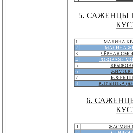
5. САЖЕНЦЫ
КУС
1
МАЛИНА КР
2
МАЛИНА Ж
3
ЧЁРНАЯ СМО
4
РОЗОВАЯ СМ
5
КРЫЖОВ
6
ЖИМОЛО
7
БОЯРЫШ
8
КЛУБНИКА (наб
6. САЖЕНЦ
КУС
1
ЖАСМИН 
2
СПИРЕЯ 