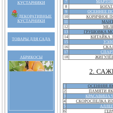
7
МАРТО
КУСТАРНИКИ
8
БОГАТ
9
ОСЕННЕЕ П
ДЕКОРАТИВНЫЕ
10
КОРИЧНОЕ П
КУСТАРНИКИ
11
МАН
12
МЕЛ
13
ГРУШОВКА М
14
КИТАЙКА 
ТОВАРЫ ДЛЯ САДА
15
УЭЛ
16
СКА
17
СПАР
18
ЖИГУЛЁ
АБРИКОСЫ
2. СА
1
ОСЕННЯЯ Я
2
ПАМЯТИ Я
3
КРАСАВИЦА 
4
СКОРОСПЕЛКА И
5
АЛЛЕ
6
ГЕР