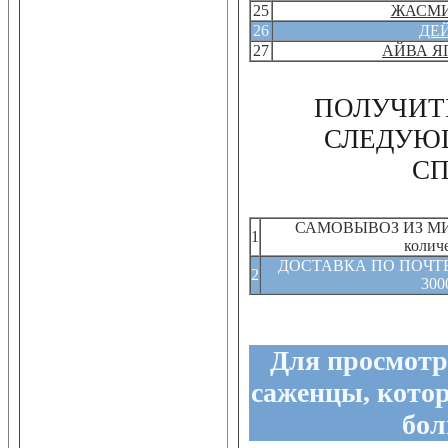
25
ЖАСМИ
26
ДЕ
27
АЙВА Я
ПОЛУЧИТ
СЛЕДУЮ
С
САМОВЫВОЗ ИЗ МИ
1
колич
ДОСТАВКА ПО ПОЧТЕ (
2
300
Для просмотр
саженцы, кото
бол