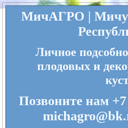
МичАГРО | Мичу
Республ
Личное подсобно
плодовых и деко
кус
Позвоните нам +7 
michagro@bk.r