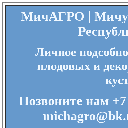
МичАГРО | Мичу
Республ
Личное подсобно
плодовых и деко
кус
Позвоните нам +7 
michagro@bk.r