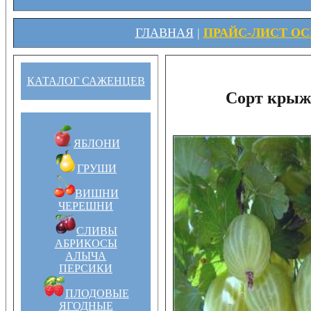
ГЛАВНАЯ
|
ПРАЙС-ЛИСТ ОСЕ
КАТАЛОГ САЖЕНЦЕВ
Сорт крыж
ЯБЛОНИ
ГРУШИ
ВИШНИ
ЧЕРЕШНИ
СЛИВЫ
АБРИКОСЫ
АЛЫЧА
ПЕРСИКИ
ПЛОДОВЫЕ
ЯГОДНЫЕ