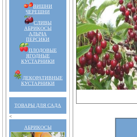
ВИШНИ
ЧЕРЕШНИ
СЛИВЫ
АБРИКОСЫ
АЛЫЧА
ПЕРСИКИ
ПЛОДОВЫЕ
ЯГОДНЫЕ
КУСТАРНИКИ
ДЕКОРАТИВНЫЕ
КУСТАРНИКИ
ТОВАРЫ ДЛЯ САДА
<
АБРИКОСЫ