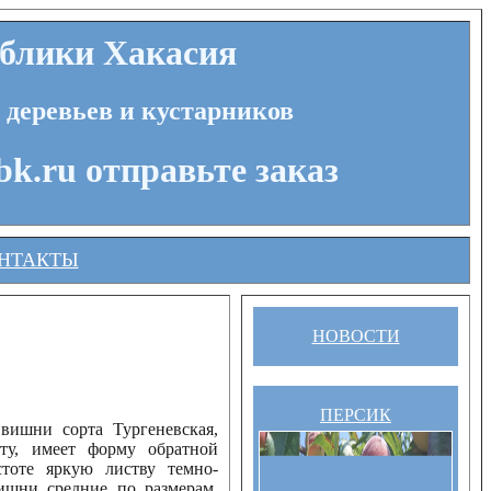
блики Хакасия
 деревьев и кустарников
bk.ru отправьте заказ
НТАКТЫ
НОВОСТИ
ПЕРСИК
вишни сорта Тургеневская,
у, имеет форму обратной
оте яркую листву темно-
ишни средние по размерам,