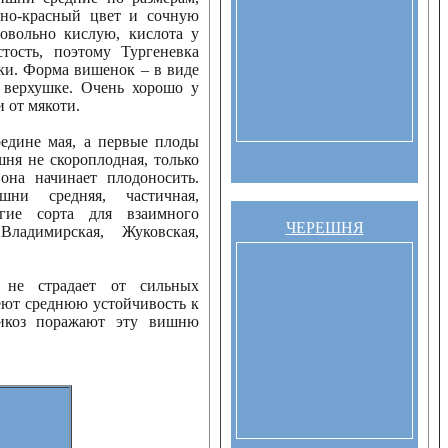
но-красный цвет и сочную
овольно кислую, кислота у
тость, поэтому Тургеневка
ки. Форма вишенок – в виде
а верхушке. Очень хорошо у
 от мякоти.
редине мая, а первые плоды
ня не скороплодная, только
она начинает плодоносить.
ни средняя, частичная,
угие сорта для взаимного
ЧЕРЕШНЯ
ладимирская, Жуковская,
 не страдает от сильных
еют среднюю устойчивость к
икоз поражают эту вишню