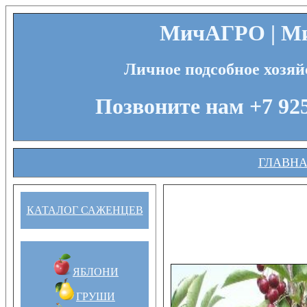
МичАГРО | Ми
Личное подсобное хозяй
Позвоните нам +7 925
ГЛАВН
КАТАЛОГ САЖЕНЦЕВ
ЯБЛОНИ
ГРУШИ