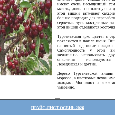
имеют очень насыщенный тем
мякоть, довольно плотную и д
этой вишни затмевает сахарис
больше подходит для переработ
сердечка, чуть заостренные н
этой вишни отделяются косточки
Тургеневская ярко цветет в се
появляются в начале июня. Виш
на пятый год после посадки 
Самоплодность у этой виш
желательно использовать др
опыления – используются В
Лебедянская и другие.
Дерево Тургеневской вишни
морозов, а цветковые почки им
холодам. Монилиоз и кокком
умеренно.
ПРАЙС-ЛИСТ ОСЕНЬ 2026