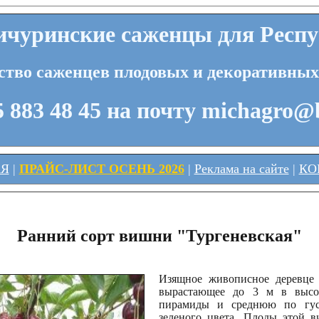
чуринские саженцы для Респу
ство саженцев плодовых и декоративных
 883 48 45 на почту michagro@
АЯ
|
ПРАЙС-ЛИСТ ОСЕНЬ 2026
|
Реклама на сайте
|
КО
Ранний сорт вишни "Тургеневская"
Изящное живописное деревце 
вырастающее до 3 м в высот
пирамиды и среднюю по густ
зеленого цвета. Плоды этой в