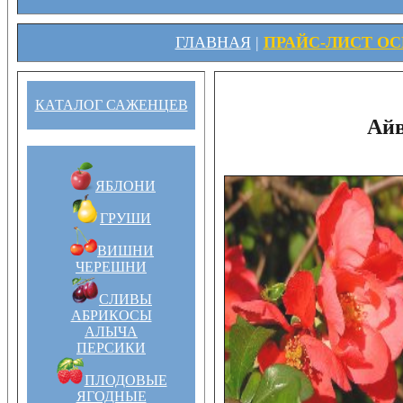
ГЛАВНАЯ
|
ПРАЙС-ЛИСТ ОСЕ
КАТАЛОГ САЖЕНЦЕВ
Айв
ЯБЛОНИ
ГРУШИ
ВИШНИ
ЧЕРЕШНИ
СЛИВЫ
АБРИКОСЫ
АЛЫЧА
ПЕРСИКИ
ПЛОДОВЫЕ
ЯГОДНЫЕ