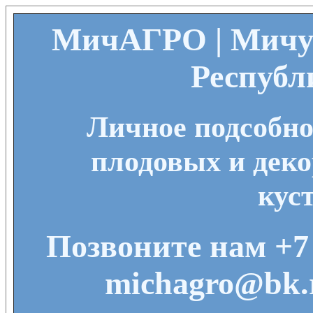
МичАГРО | Мичу
Республ
Личное подсобно
плодовых и деко
кус
Позвоните нам +7 
michagro@bk.r