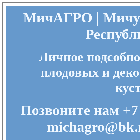
МичАГРО | Мичу
Республ
Личное подсобно
плодовых и деко
кус
Позвоните нам +7 
michagro@bk.r