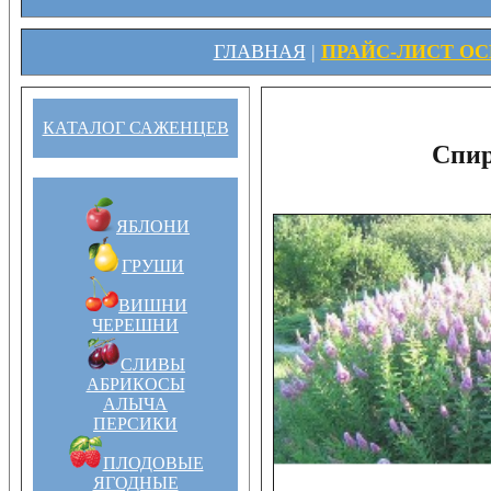
ГЛАВНАЯ
|
ПРАЙС-ЛИСТ ОСЕ
КАТАЛОГ САЖЕНЦЕВ
Спир
ЯБЛОНИ
ГРУШИ
ВИШНИ
ЧЕРЕШНИ
СЛИВЫ
АБРИКОСЫ
АЛЫЧА
ПЕРСИКИ
ПЛОДОВЫЕ
ЯГОДНЫЕ