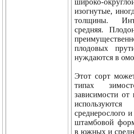
широко-округ
изогнутые, иног
толщины. Инт
средняя. Плодо
преимуществе
плодовых прути
нуждаются в ом
Этот сорт може
типах зимос
зависимости от 
используются
среднерослого и
штамбовой форм
в южных и средн