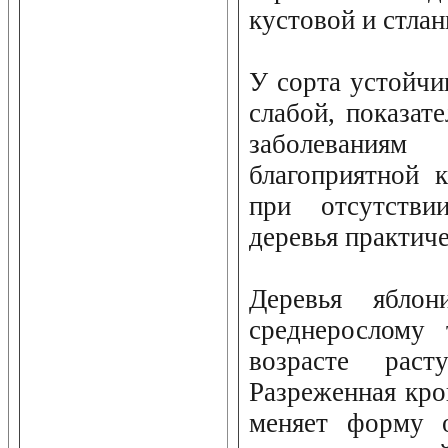
кустовой и стла
У сорта устойчи
слабой, показат
заболевани
благоприятной 
при отсутстви
деревья практиче
Деревья ябло
среднерослому 
возрасте раст
Разреженная кро
меняет форму о