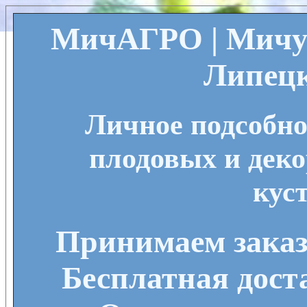
МичАГРО | Мичу
Липецк
Личное подсобно
плодовых и деко
кус
Принимаем заказы
Бесплатная дост