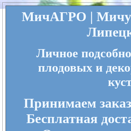
МичАГРО | Мичу
Липецк
Личное подсобно
плодовых и деко
кус
Принимаем заказы
Бесплатная дост