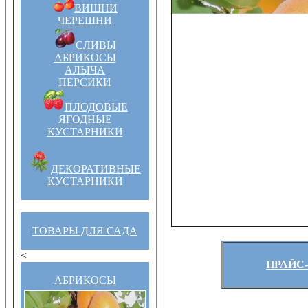
ВИШНИ
ЧЕРЕШНИ
СЛИВЫ
АБРИКОСЫ
АЛЫЧА
ПЕРСИКИ
ПЛОДОВЫЕ
ЯГОДНЫЕ
КУСТАРНИКИ
ДЕКОРАТИВНЫЕ
КУСТАРНИКИ
ТОВАРЫ ДЛЯ САДА
<
ПРАЙС-
АБРИКОСЫ