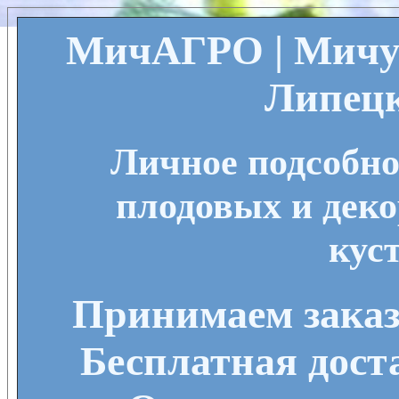
МичАГРО | Мичу
Липецк
Личное подсобно
плодовых и деко
кус
Принимаем заказы
Бесплатная дост