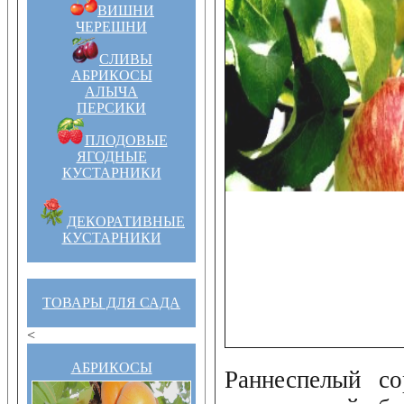
ВИШНИ
ЧЕРЕШНИ
СЛИВЫ
АБРИКОСЫ
АЛЫЧА
ПЕРСИКИ
ПЛОДОВЫЕ
ЯГОДНЫЕ
КУСТАРНИКИ
ДЕКОРАТИВНЫЕ
КУСТАРНИКИ
ТОВАРЫ ДЛЯ САДА
<
АБРИКОСЫ
Раннеспелый со