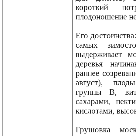
короткий потр
плодоношение не
Его достоинства:
самых зимосто
выдерживает мо
деревья начина
раннее созреван
август), плод
группы B, ви
сахарами, пект
кислотами, высо
Грушовка моск