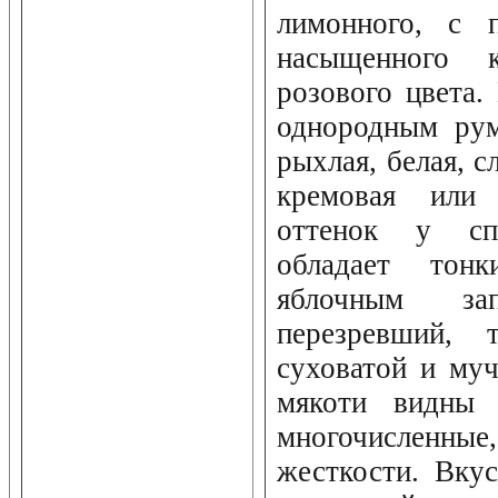
лимонного, с 
насыщенного 
розового цвета.
однородным рум
рыхлая, белая, с
кремовая или 
оттенок у сп
обладает тон
яблочным за
перезревший, 
суховатой и му
мякоти видны 
многочисленные
жесткости. Вкус