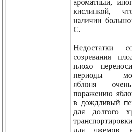
ароматный, ино
кислинкой, чт
наличии большо
C.
Недостатки с
созревания пло
плохо перенос
периоды – мо
яблоня очен
поражению ябло
в дождливый пе
для долгого х
транспортировк
для джемов, ва