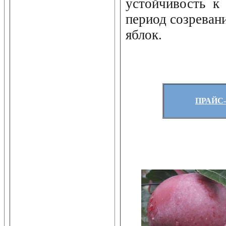
устойчивость к
период созреван
яблок.
ПРАЙС-