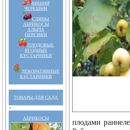
ВИШНИ
ЧЕРЕШНИ
СЛИВЫ
АБРИКОСЫ
АЛЫЧА
ПЕРСИКИ
ПЛОДОВЫЕ
ЯГОДНЫЕ
КУСТАРНИКИ
ДЕКОРАТИВНЫЕ
КУСТАРНИКИ
ТОВАРЫ ДЛЯ САДА
<
АБРИКОСЫ
плодами раннеле