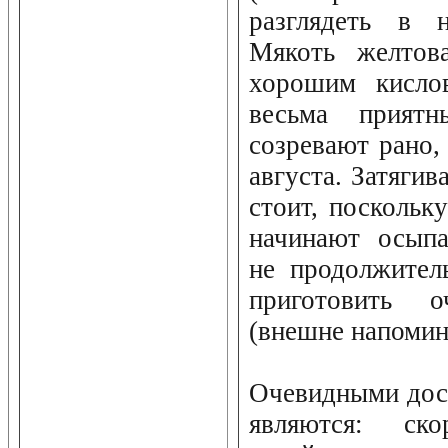
разглядеть в н
Мякоть желтова
хорошим кислов
весьма прият
созревают рано,
августа. Затягив
стоит, поскольк
начинают осыпа
не продолжител
приготовить 
(внешне напомин
Очевидными дос
являются: ско