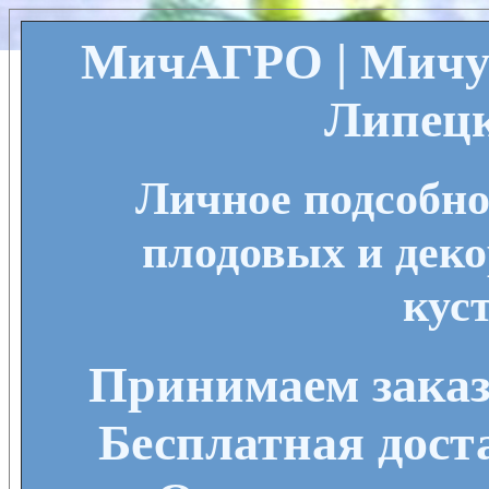
МичАГРО | Мичу
Липецк
Личное подсобно
плодовых и деко
кус
Принимаем заказы
Бесплатная дост