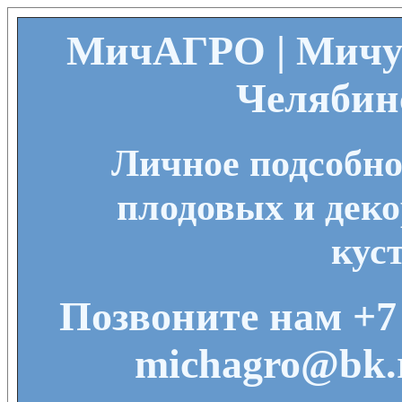
МичАГРО | Мичу
Челябин
Личное подсобно
плодовых и деко
кус
Позвоните нам +7 
michagro@bk.r