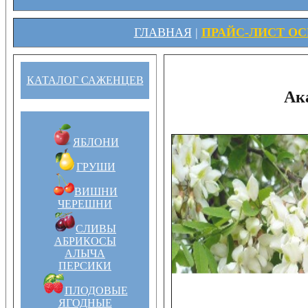
ГЛАВНАЯ
|
ПРАЙС-ЛИСТ ОСЕ
КАТАЛОГ САЖЕНЦЕВ
Ак
ЯБЛОНИ
ГРУШИ
ВИШНИ
ЧЕРЕШНИ
СЛИВЫ
АБРИКОСЫ
АЛЫЧА
ПЕРСИКИ
ПЛОДОВЫЕ
ЯГОДНЫЕ