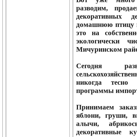
разводим, прод
декоративных д
домашнюю птицу и
это на собствен
экологически ч
Мичуринском райо
Сегодня разв
сельскохозяйств
никогда тесно 
программы импорт
Принимаем зака
яблони, груши, 
алычи, абрик
декоративные к