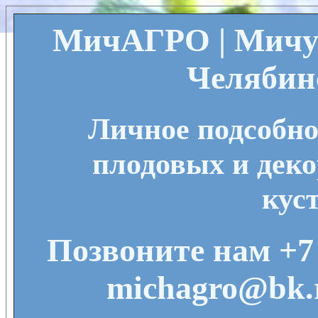
МичАГРО | Мичу
Челябин
Личное подсобно
плодовых и деко
кус
Позвоните нам +7 
michagro@bk.r