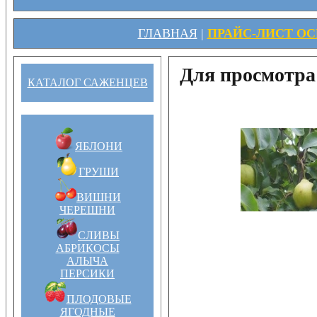
ГЛАВНАЯ
|
ПРАЙС-ЛИСТ ОСЕ
Для просмотра
КАТАЛОГ САЖЕНЦЕВ
ЯБЛОНИ
ГРУШИ
ВИШНИ
ЧЕРЕШНИ
СЛИВЫ
АБРИКОСЫ
АЛЫЧА
ПЕРСИКИ
ПЛОДОВЫЕ
ЯГОДНЫЕ