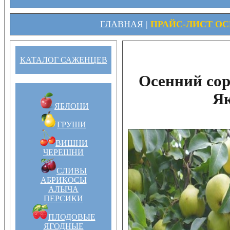
ГЛАВНАЯ
|
ПРАЙС-ЛИСТ ОСЕ
КАТАЛОГ САЖЕНЦЕВ
Осенний со
Як
ЯБЛОНИ
ГРУШИ
ВИШНИ
ЧЕРЕШНИ
СЛИВЫ
АБРИКОСЫ
АЛЫЧА
ПЕРСИКИ
ПЛОДОВЫЕ
ЯГОДНЫЕ