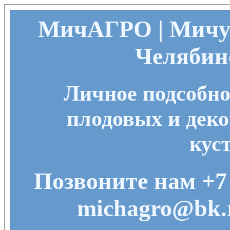
МичАГРО | Мичу
Челябин
Личное подсобно
плодовых и деко
кус
Позвоните нам +7 
michagro@bk.r