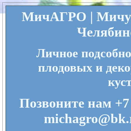
МичАГРО | Мичу
Челябин
Личное подсобно
плодовых и деко
кус
Позвоните нам +7 
michagro@bk.r