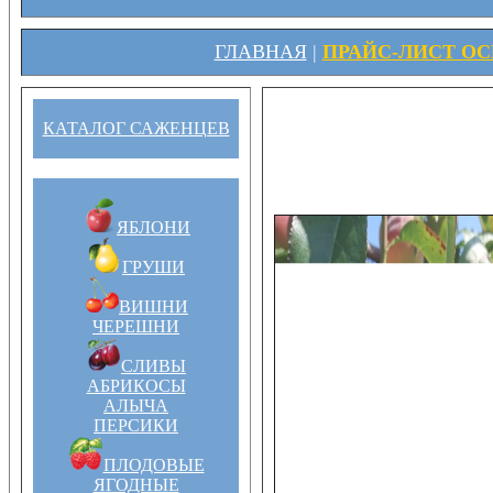
ГЛАВНАЯ
|
ПРАЙС-ЛИСТ ОСЕ
КАТАЛОГ САЖЕНЦЕВ
ЯБЛОНИ
ГРУШИ
ВИШНИ
ЧЕРЕШНИ
СЛИВЫ
АБРИКОСЫ
АЛЫЧА
ПЕРСИКИ
ПЛОДОВЫЕ
ЯГОДНЫЕ