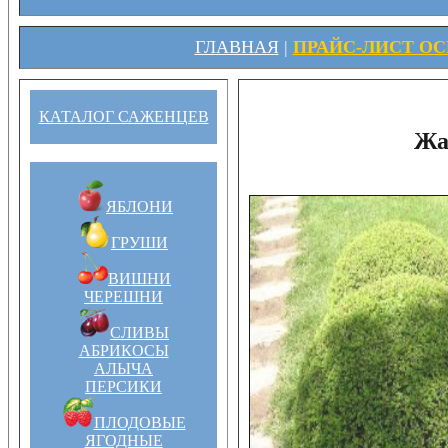
ГЛАВНАЯ
|
ПРАЙС-ЛИСТ ОСЕ
КАТАЛОГ САЖЕНЦЕВ
Жа
ЯБЛОНИ
ГРУШИ
ВИШНИ
ЧЕРЕШНИ
СЛИВЫ
АБРИКОСЫ
АЛЫЧА
ПЕРСИКИ
ПЛОДОВЫЕ
ЯГОДНЫЕ