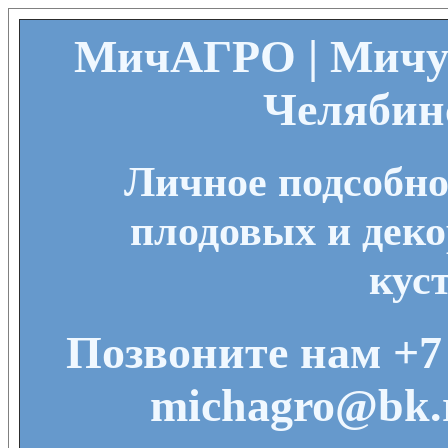
МичАГРО | Мичу
Челябин
Личное подсобно
плодовых и деко
кус
Позвоните нам +7 
michagro@bk.r