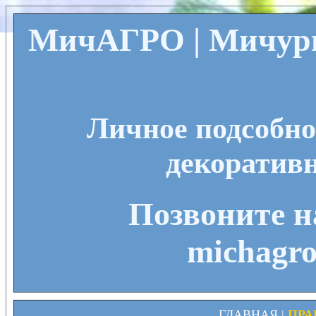
МичАГРО | Мичури
Личное подсобно
декоративн
Позвоните на
michagro
ГЛАВНАЯ
|
ПРА