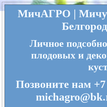
МичАГРО | Мичу
Белгород
Личное подсобно
плодовых и деко
кус
Позвоните нам +7 
michagro@bk.r