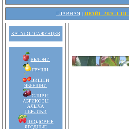
ГЛАВНАЯ
|
ПРАЙС-ЛИСТ ОСЕ
КАТАЛОГ САЖЕНЦЕВ
ЯБЛОНИ
ГРУШИ
ВИШНИ
ЧЕРЕШНИ
СЛИВЫ
АБРИКОСЫ
АЛЫЧА
ПЕРСИКИ
ПЛОДОВЫЕ
ЯГОДНЫЕ