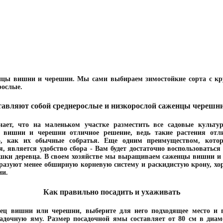
нцы вишни и черешни. Мы сами выбираем зимостойкие сорта с к
рослые.
тавляют собой среднерослые и низкорослой саженцы черешн
ает, что на маленьком участке разместить все садовые культур
е вишни и черешни отличное решение, ведь такие растения отл
о, как их обычные собратья. Еще одним преимуществом, котор
 является удобство сбора - Вам будет достаточно воспользоваться
ушки деревца. В своем хозяйстве мы выращиваем саженцы вишни и
бразуют менее обширную корневую систему и раскидистую крону, х
ии.
Как правильно посадить и ухаживать
нец вишни или черешни, выберите для него подходящее место и п
садочную яму. Размер посадочной ямы составляет от 80 см в диаме