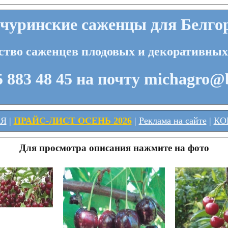
уринские саженцы для Белгор
ство саженцев плодовых и декоративных
 883 48 45 на почту michagro@
АЯ
|
ПРАЙС-ЛИСТ ОСЕНЬ 2026
|
Реклама на сайте
|
КО
Для просмотра описания нажмите на фото