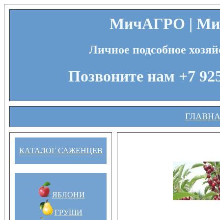
МичАГРО | Мич
Личное подсобное хозяй
Позвоните нам +7 925
ГЛАВН
КАТАЛОГ САЖЕНЦЕВ
ЯБЛОНИ
ГРУШИ