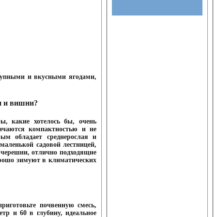
рупными и вкусными ягодами,
и и вишни?
ы, какие хотелось бы, очень
ичаются компактностью и не
ым обладает среднерослая и
 маленькой садовой лестницей,
 черешни, отлично подходящие
орошо зимуют в климатических
риготовьте почвенную смесь,
тр и 60 в глубину, идеальное