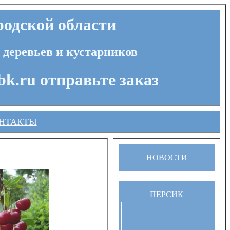
одской области
 деревьев и кустарников
bk.ru отправьте заказ
НТАКТЫ
НОВОСТИ
ПЕРСИК