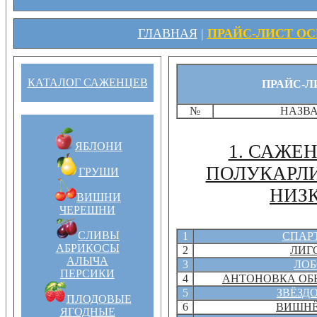
ГЛАВНАЯ
|
ПРАЙС-ЛИСТ ОСЕ
КАТАЛОГ САЖЕНЦЕВ
ПРАЙС-ЛИ
№
НАЗВ
ЯБЛОНИ
1. САЖЕ
ПОЛУКАРЛИ
ГРУШИ
НИЗ
ВИШНИ
ЧЕРЕШНИ
СЛИВЫ
1
СПАР
АБРИКОСЫ
2
ЛИГ
АЛЫЧА
3
ЛОБ
ПЕРСИКИ
4
АНТОНОВКА О
5
ЗВЁЗД
ПЛОДОВЫЕ
6
ВИШН
ЯГОДНЫЕ