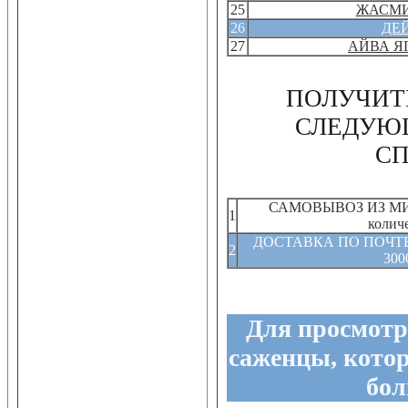
25
ЖАСМИ
26
ДЕ
27
АЙВА Я
ПОЛУЧИТ
СЛЕДУЮ
С
САМОВЫВОЗ ИЗ МИ
1
колич
ДОСТАВКА ПО ПОЧТЕ (
2
300
Для просмотр
саженцы, кото
бол