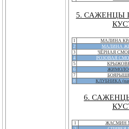
5. САЖЕНЦЫ
КУС
1
МАЛИНА КР
2
МАЛИНА Ж
3
ЧЁРНАЯ СМО
4
РОЗОВАЯ СМ
5
КРЫЖОВ
6
ЖИМОЛО
7
БОЯРЫШ
8
КЛУБНИКА (наб
6. САЖЕНЦ
КУС
1
ЖАСМИН 
2
СПИРЕЯ 