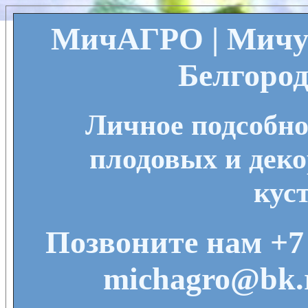
МичАГРО | Мичу
Белгород
Личное подсобно
плодовых и деко
кус
Позвоните нам +7 
michagro@bk.r