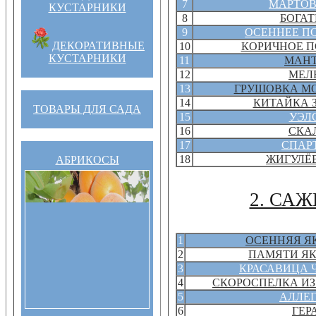
7
МАРТО
КУСТАРНИКИ
8
БОГАТ
9
ОСЕННЕЕ П
ДЕКОРАТИВНЫЕ
10
КОРИЧНОЕ П
КУСТАРНИКИ
11
МАН
12
МЕЛ
13
ГРУШОВКА М
14
КИТАЙКА 
ТОВАРЫ ДЛЯ САДА
15
УЭЛ
16
СКА
17
СПАР
18
ЖИГУЛЁ
АБРИКОСЫ
2. СА
1
ОСЕННЯЯ Я
2
ПАМЯТИ Я
3
КРАСАВИЦА 
4
СКОРОСПЕЛКА И
5
АЛЛЕ
6
ГЕР