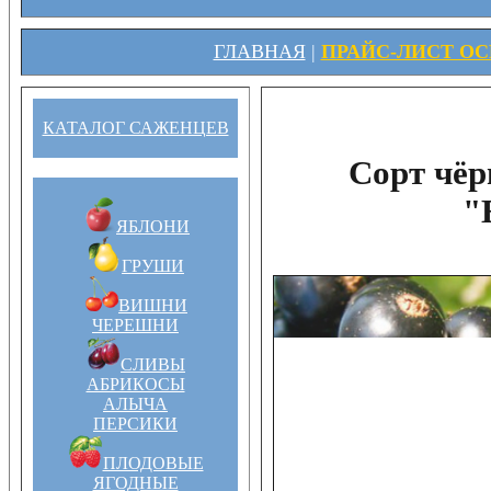
ГЛАВНАЯ
|
ПРАЙС-ЛИСТ ОСЕ
КАТАЛОГ САЖЕНЦЕВ
Сорт чё
"
ЯБЛОНИ
ГРУШИ
ВИШНИ
ЧЕРЕШНИ
СЛИВЫ
АБРИКОСЫ
АЛЫЧА
ПЕРСИКИ
ПЛОДОВЫЕ
ЯГОДНЫЕ