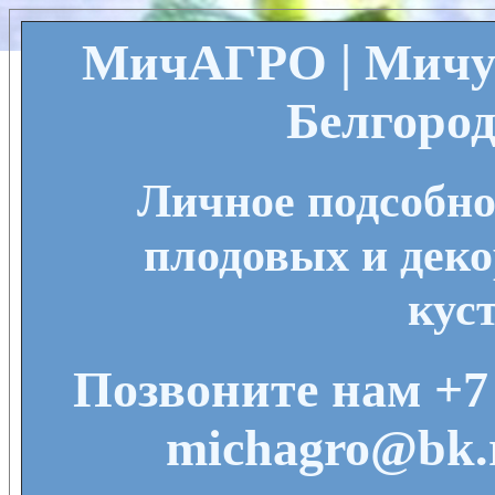
МичАГРО | Мичу
Белгород
Личное подсобно
плодовых и деко
кус
Позвоните нам +7 
michagro@bk.r