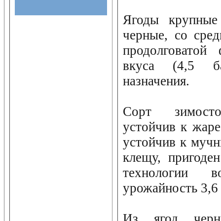
Ягоды крупные 
черные, со сре
продолговатой 
вкуса (4,5 ба
назначения.
Сорт зимосто
устойчив к жаре
устойчив к мучн
клещу, пригоде
технологии во
урожайность 3,6 
Из ягод черн