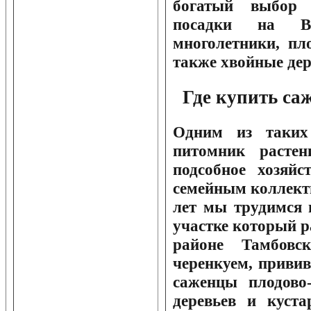
богатый выбор 
посадки на В
многолетники, пл
также хвойные дер
Где купить са
Одним из таких
питомник расте
подсобное хозяйс
семейным коллекти
лет мы трудимся 
участке который 
районе Тамбовс
черенкуем, приви
саженцы плодово
деревьев и куст