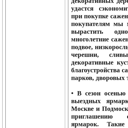
декоративных дер
удастся сэконом
при покупке саже
покупателям мы 
вырастить одно
многолетние саже
подвое, низкоросл
черешни, слив
декоративные кус
благоустройства с
парков, дворовых
• В сезон осенью
выездных ярмарк
Москве и Подмоск
приглашению о
ярмарок. Такие