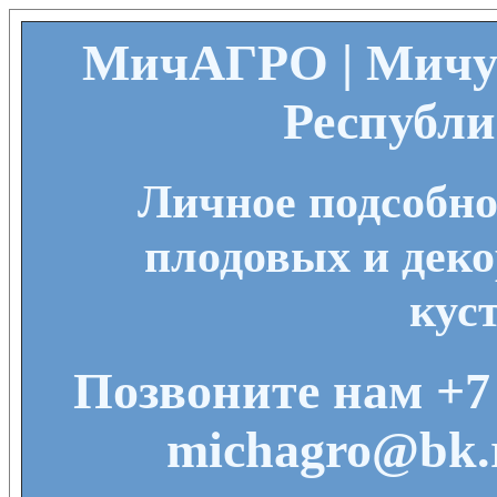
МичАГРО | Мичу
Республ
Личное подсобно
плодовых и деко
кус
Позвоните нам +7 
michagro@bk.r