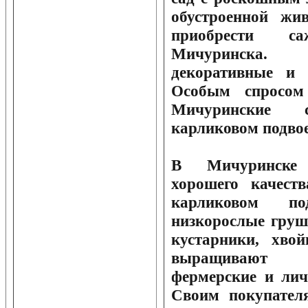
обустроенной жив
приобрести с
Мичуринска.
декоративные и п
Особым спросом
Мичуринские
карликовом подвое
В Мичуринске 
хорошего качест
карликовом по
низкорослые груш
кустарники, хво
выращивают 
фермерские и лич
Своим покупател