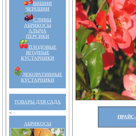
ВИШНИ
ЧЕРЕШНИ
СЛИВЫ
АБРИКОСЫ
АЛЫЧА
ПЕРСИКИ
ПЛОДОВЫЕ
ЯГОДНЫЕ
КУСТАРНИКИ
ДЕКОРАТИВНЫЕ
КУСТАРНИКИ
ТОВАРЫ ДЛЯ САДА
<
ПРАЙС-
АБРИКОСЫ