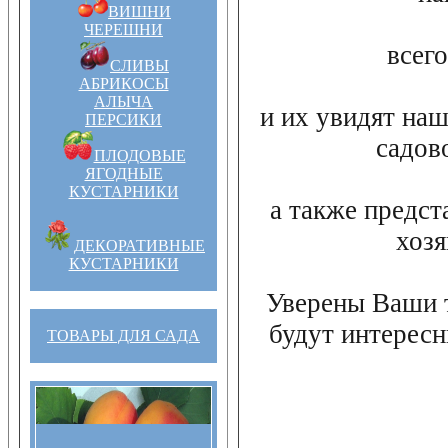
ВИШНИ
ЧЕРЕШНИ
всего
СЛИВЫ
АБРИКОСЫ
АЛЫЧА
и их увидят на
ПЕРСИКИ
садов
ПЛОДОВЫЕ
ЯГОДНЫЕ
КУСТАРНИКИ
а также предст
хозя
ДЕКОРАТИВНЫЕ
КУСТАРНИКИ
Уверены Ваши т
будут интерес
ТОВАРЫ ДЛЯ САДА