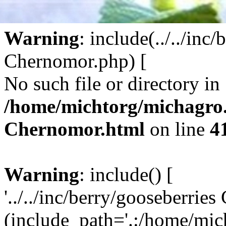
Warning
: include(../../inc
Chernomor.php) [
function.
No such file or directory in
/home/michtorg/michagro.
Chernomor.html
on line
4
Warning
: include() [
functi
'../../inc/berry/gooseberrie
(include_path='.:/home/mic