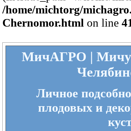
/home/michtorg/michagro.
Chernomor.html
on line
4
МичАГРО | Мичу
Челябин
Личное подсобно
плодовых и деко
кус