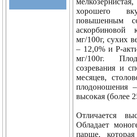
мелкозернист
хорошего вку
повышенным с
аскорбиновой
мг/100г, сухих в
– 12,0% и Р-акт
мг/100г. Пл
созревания и с
месяцев, столов
плодоношения –
высокая (более 25
Отличается выс
Обладает моног
парше, которая