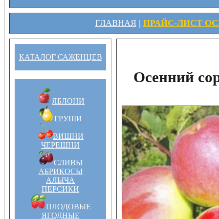
ГЛАВНАЯ
|
ПРАЙС-ЛИСТ ОСЕ
КАТАЛОГ САЖЕНЦЕВ
Осенний со
ЯБЛОНИ
ГРУШИ
ВИШНИ
ЧЕРЕШНИ
СЛИВЫ
АБРИКОСЫ
АЛЫЧА
ПЕРСИКИ
ПЛОДОВЫЕ
ЯГОДНЫЕ