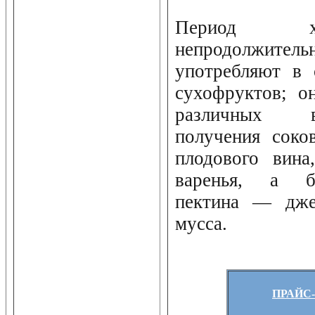
Период хр
непродолжитель
употребляют в 
сухофруктов; о
различных в
получения соко
плодового вина
варенья, а б
пектина — дже
мусса.
ПРАЙС-