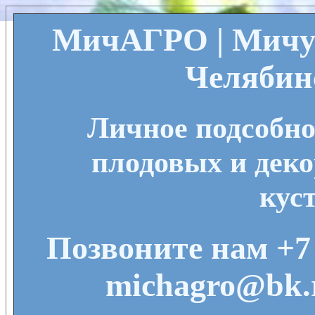
МичАГРО | Мичу
Челябин
Личное подсобно
плодовых и деко
кус
Позвоните нам +7 
michagro@bk.r