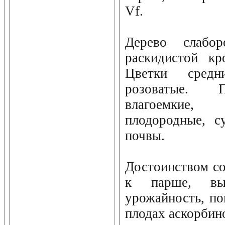
Vf.
Дерево слабор
раскидистой кр
Цветки средни
розоватые. П
влагоемкие, 
плодородные, с
почвы.
Достоинством со
к парше, выс
урожайность, п
плодах аскорбин