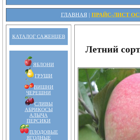
ГЛАВНАЯ
|
ПРАЙС-ЛИСТ ОСЕ
КАТАЛОГ САЖЕНЦЕВ
Летний сор
ЯБЛОНИ
ГРУШИ
ВИШНИ
ЧЕРЕШНИ
СЛИВЫ
АБРИКОСЫ
АЛЫЧА
ПЕРСИКИ
ПЛОДОВЫЕ
ЯГОДНЫЕ