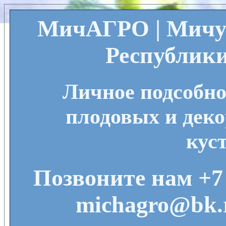
МичАГРО | Мичу
Республик
Личное подсобно
плодовых и деко
кус
Позвоните нам +7 
michagro@bk.r