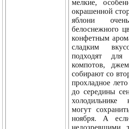
мелкие, особен
окрашенной стор
яблони очен
белоснежного цв
конфетным аром
сладким вку
подходят для 
компотов, дже
собирают со вто
прохладное лето
до середины се
холодильнике 
могут сохранит
ноября. А есл
недозревшими, 