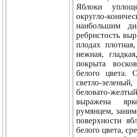
Яблоки уплощ
округло-кон
наибольшим ди
ребристость выр
плодах плотная,
нежная, гладкая
покрыта восков
белого цвета. 
светло-зеленый
беловато-желты
выражена ярк
румянцем, зани
поверхности яб
белого цвета, ср