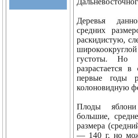
Дальневосточног
Деревья данн
средних разме
раскидистую, сл
широкоокругл
густоты. Но 
разрастается в
первые годы р
колоновидную ф
Плоды яблони
большие, средн
размера (средни
— 140 г, но мож