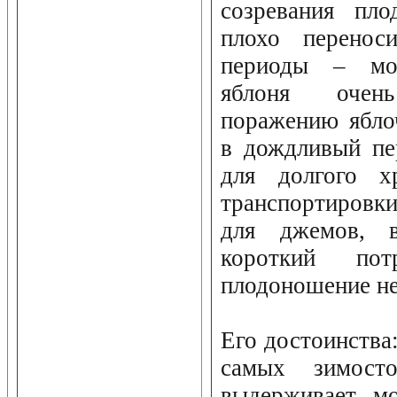
созревания пло
плохо перенос
периоды – мо
яблоня очен
поражению ябло
в дождливый пе
для долгого х
транспортировк
для джемов, ва
короткий потр
плодоношение не
Его достоинства:
самых зимосто
выдерживает мо