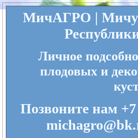
МичАГРО | Мичу
Республик
Личное подсобно
плодовых и деко
кус
Позвоните нам +7 
michagro@bk.r