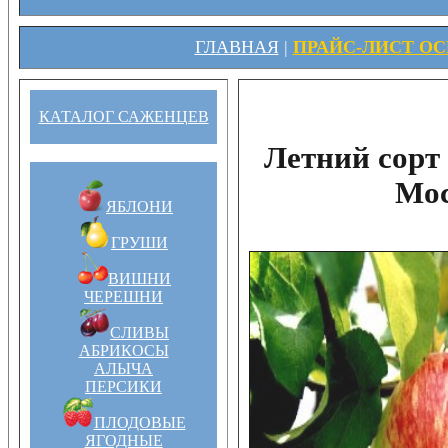
ГЛАВНАЯ
|
ПРАЙС-ЛИСТ ОСЕ
КАТАЛОГ САЖЕНЦЕВ
Летний сорт
Мос
ЯБЛОНИ
ГРУШИ
ВИШНИ
ЧЕРЕШНИ
СЛИВЫ
АБРИКОСЫ
АЛЫЧА
ПЕРСИКИ
ПЛОДОВЫЕ
ЯГОДНЫЕ