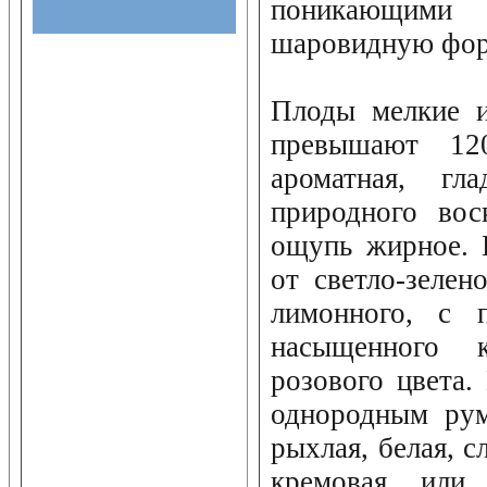
поникающими
шаровидную фор
Плоды мелкие и
превышают 12
ароматная, гл
природного вос
ощупь жирное. 
от светло-зелен
лимонного, с 
насыщенного 
розового цвета.
однородным рум
рыхлая, белая, с
кремовая или 