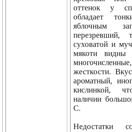
оттенок у сп
обладает тон
яблочным за
перезревший, 
суховатой и му
мякоти видны 
многочисленные
жесткости. Вкус
ароматный, ино
кислинкой, чт
наличии большо
C.
Недостатки с