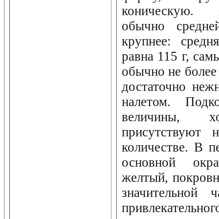
коническую. 
обычно средне
крупнее: средн
равна 115 г, сам
обычно не более 
достаточно неж
налетом. Подк
величины, х
присутствуют 
количестве. В п
основной окра
желтый, покровн
значительной 
привлекатель