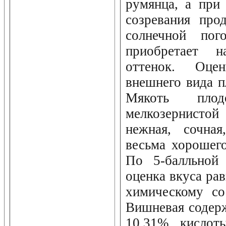
румянца, а при
созревания про
солнечной пог
приобретает 
оттенок. Оцен
внешнего вида п
Мякоть плод
мелкозернистой
нежная, сочная
весьма хорошего
По 5-балльной 
оценка вкуса рав
химическому со
Вишневая содер
10,31%, кислот