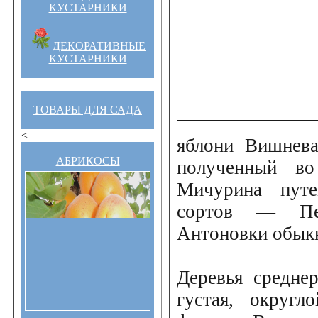
КУСТАРНИКИ
ДЕКОРАТИВНЫЕ
КУСТАРНИКИ
ТОВАРЫ ДЛЯ САДА
<
яблони Вишнева
АБРИКОСЫ
полученный 
Мичурина путе
сортов — Пе
Антоновки обык
Деревья средне
густая, округл