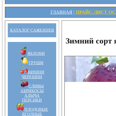
ГЛАВНАЯ
|
ПРАЙС-ЛИСТ ОСЕ
КАТАЛОГ САЖЕНЦЕВ
Зимний сорт
ЯБЛОНИ
ГРУШИ
ВИШНИ
ЧЕРЕШНИ
СЛИВЫ
АБРИКОСЫ
АЛЫЧА
ПЕРСИКИ
ПЛОДОВЫЕ
ЯГОДНЫЕ