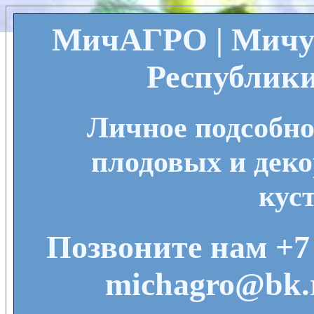
МичАГРО | Мичу
Республик
Личное подсобно
плодовых и деко
кус
Позвоните нам +7 
michagro@bk.r