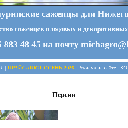
ринские саженцы для Нижего
ство саженцев плодовых и декоративных
 883 48 45 на почту michagro@
АЯ
|
ПРАЙС-ЛИСТ ОСЕНЬ 2026
|
Реклама на сайте
|
КО
Персик