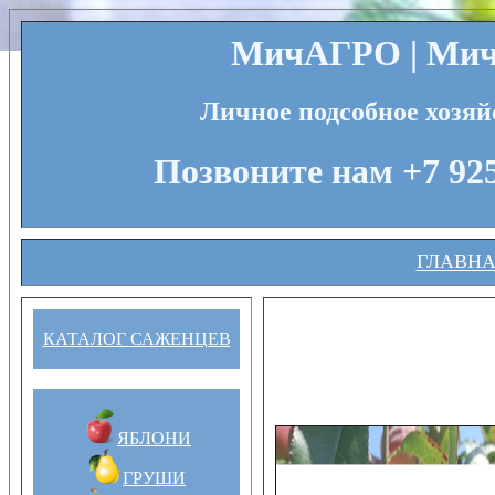
МичАГРО | Мичу
Личное подсобное хозяй
Позвоните нам +7 925
ГЛАВН
КАТАЛОГ САЖЕНЦЕВ
ЯБЛОНИ
ГРУШИ