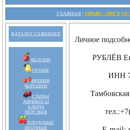
ГЛАВНАЯ
|
ПРАЙС-ЛИСТ ОСЕ
КАТАЛОГ САЖЕНЦЕВ
Личное подсоб
РУБЛЁВ Ев
ЯБЛОНИ
ГРУШИ
ИНН 7
ВИШНИ
ЧЕРЕШНИ
Тамбовская 
СЛИВЫ
АБРИКОСЫ
АЛЫЧА
тел.:+7
ПЕРСИКИ
ПЛОДОВЫЕ
E-mail:
ЯГОДНЫЕ