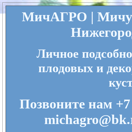
МичАГРО | Мичу
Нижегоро
Личное подсобно
плодовых и деко
кус
Позвоните нам +7 
michagro@bk.r