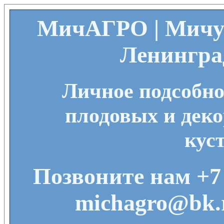
МичАГРО | Мичу
Ленингра
Личное подсобно
плодовых и деко
кус
Позвоните нам +7 
michagro@bk.r