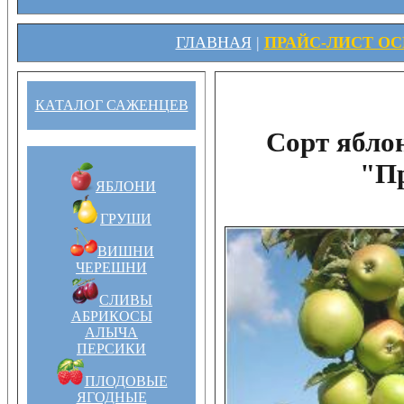
ГЛАВНАЯ
|
ПРАЙС-ЛИСТ ОСЕ
КАТАЛОГ САЖЕНЦЕВ
Сорт ябло
"П
ЯБЛОНИ
ГРУШИ
ВИШНИ
ЧЕРЕШНИ
СЛИВЫ
АБРИКОСЫ
АЛЫЧА
ПЕРСИКИ
ПЛОДОВЫЕ
ЯГОДНЫЕ