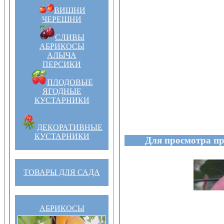
ВИШНИ
ЧЕРЕШНИ
СЛИВЫ
АБРИКОСЫ
АЛЫЧА
ПЕРСИКИ
ПЛОДОВЫЕ
ЯГОДНЫЕ
КУСТАРНИКИ
ДЕКОРАТИВНЫЕ
КУСТАРНИКИ
Для просмотра пр
ТОВАРЫ ДЛЯ САДА
АБРИКОСЫ