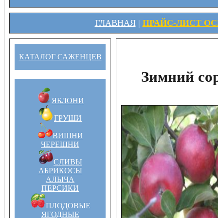
ГЛАВНАЯ
|
ПРАЙС-ЛИСТ ОСЕ
КАТАЛОГ САЖЕНЦЕВ
Зимний со
ЯБЛОНИ
ГРУШИ
ВИШНИ
ЧЕРЕШНИ
СЛИВЫ
АБРИКОСЫ
АЛЫЧА
ПЕРСИКИ
ПЛОДОВЫЕ
ЯГОДНЫЕ