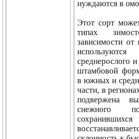
нуждаются в ом
Этот сорт може
типах зимос
зависимости от 
используются
среднерослого и
штамбовой форм
в южных и средн
части, в региона
подвержена в
снежного п
сохранившихся 
восстанавливае
склонность к бы