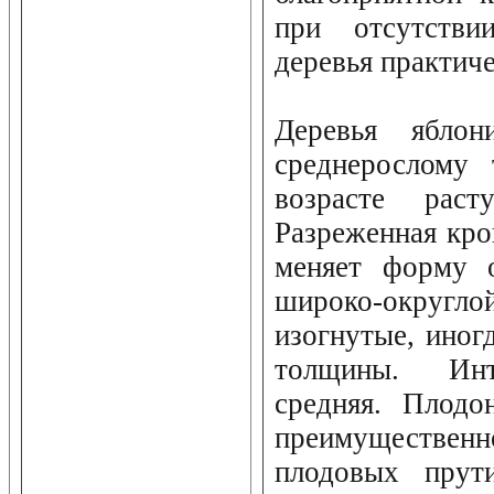
при отсутстви
деревья практиче
Деревья ябло
среднерослому 
возрасте раст
Разреженная кро
меняет форму о
широко-округ
изогнутые, иног
толщины. Инт
средняя. Плодо
преимуществе
плодовых прути