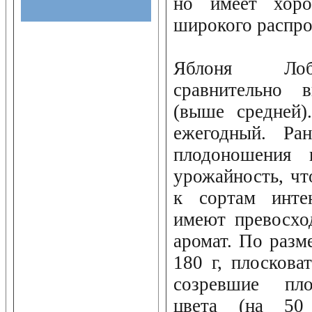
но имеет хоро
широкого распро
Яблоня Лобо
сравнительно 
(выше средней)
ежегодный. Ра
плодоношения 
урожайность, чт
к сортам инте
имеют превосхо
аромат. По разм
180 г, плоскова
созревшие пло
цвета (на 5