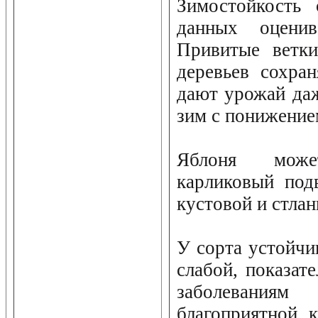
Зимостойкость 
данных оценив
Привитые ветки
деревьев сохра
дают урожай да
зим с понижение
Яблоня може
карликовый под
кустовой и стла
У сорта устойчи
слабой, показат
заболевани
благоприятной 