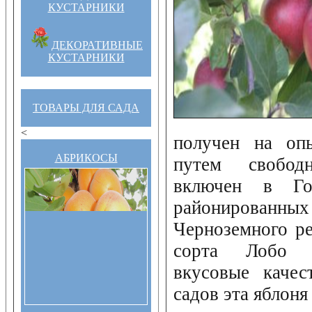
КУСТАРНИКИ
ДЕКОРАТИВНЫЕ
КУСТАРНИКИ
ТОВАРЫ ДЛЯ САДА
<
получен на оп
АБРИКОСЫ
путем свобод
включен в Гос
районированных 
Черноземного ре
сорта Лобо у
вкусовые качес
садов эта яблоня