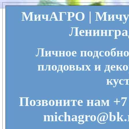
МичАГРО | Мичу
Ленингра
Личное подсобно
плодовых и деко
кус
Позвоните нам +7 
michagro@bk.r