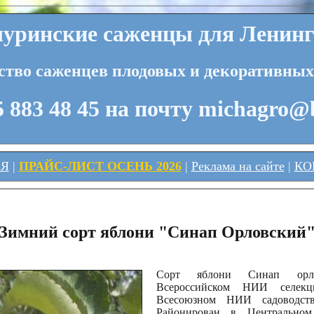
ринские саженцы для Ленинг
ство саженцев плодовых и декоративных
 883 48 45 на почту michagro@
АЯ
|
ПРАЙС-ЛИСТ ОСЕНЬ 2026
|
Реклама на сайте
|
КО
Зимний сорт яблони "Синап Орловский
Сорт яблони Синап орл
Всероссийском НИИ селек
Всесоюзном НИИ садоводст
Районирован в Центральном,