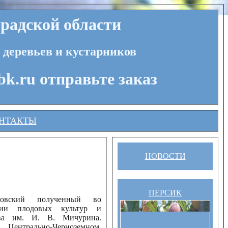
радской области
 деревьев и кустарников
bk.ru отправьте заказ
НТАКТЫ
НОВОСТИ
"
ПЕРСИК
овский полученный во
ции плодовых культур и
ва им. И. В. Мичурина.
 Центрально-Черноземном,