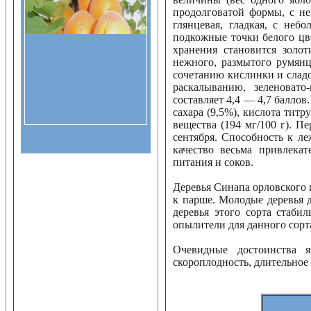
продолговатой формы, с н
глянцевая, гладкая, с не
подкожные точки белого цв
хранения становится золо
нежного, размытого румянц
сочетанию кислинки и сладо
раскалыванию, зеленовато
составляет 4,4 — 4,7 баллов
сахара (9,5%), кислота титр
вещества (194 мг/100 г). П
сентября. Способность к ле
качество весьма привлека
питания и соков.
Деревья Синапа орловского 
к парше. Молодые деревья 
деревья этого сорта стаби
опылители для данного сор
Очевидные достоинства 
скороплодность, длительное