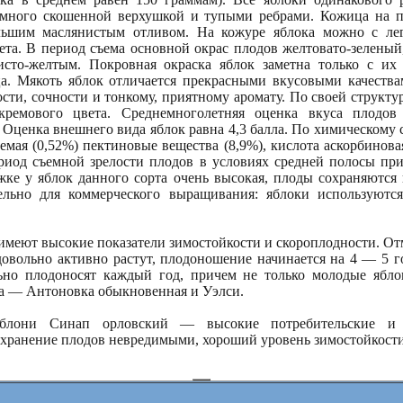
емного скошенной верхушкой и тупыми ребрами. Кожица на пл
большим маслянистым отливом. На кожуре яблока можно с лег
ета. В период съема основной окрас плодов желтовато-зеленый
тисто-желтым. Покровная окраска яблок заметна только с их
а. Мякоть яблок отличается прекрасными вкусовыми качеств
сти, сочности и тонкому, приятному аромату. По своей структур
-кремового цвета. Среднемноголетняя оценка вкуса плодо
. Оценка внешнего вида яблок равна 4,3 балла. По химическому 
уемая (0,52%) пектиновые вещества (8,9%), кислота аскорбиновая
ериод съемной зрелости плодов в условиях средней полосы пр
жке у яблок данного сорта очень высокая, плоды сохраняются
тельно для коммерческого выращивания: яблоки используются
имеют высокие показатели зимостойкости и скороплодности. От
довольно активно растут, плодоношение начинается на 4 — 5 г
льно плодоносят каждый год, причем не только молодые ябл
та — Антоновка обыкновенная и Уэлси.
яблони Синап орловский — высокие потребительские и т
 хранение плодов невредимыми, хороший уровень зимостойкости