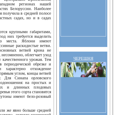
Западном регионах нашей
стях Белоруссии. Наиболее
я получила в средней полосе
астных садах, но и в садах
ются крупными габаритами,
под них требуется выделить
ого места. Яблони имеют
сивные раскидистые ветви.
основных ветвей крона не
, несомненно, облегчает уход
ЧЕРЕШНЯ
у качественного урожая. Тем
в периодической обрезке и
и характерно отхождение
 прямым углом, концы ветвей
. Для Синапа орловского
одоношения: на простых и
тких и длинных плодовых
ревья этого сорта становятся
Бутоны имеют бело-розовый
или же явно больше средней
азмера, округло-конической