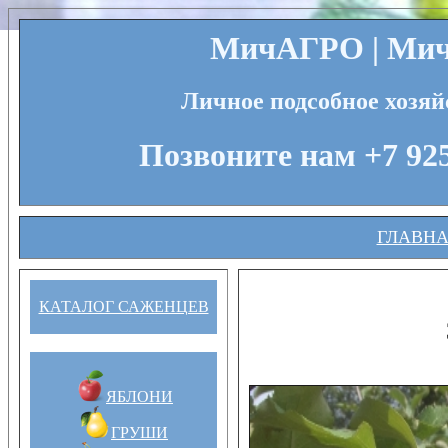
МичАГРО | Мичу
Личное подсобное хозяй
Позвоните нам +7 925
ГЛАВН
КАТАЛОГ САЖЕНЦЕВ
ЯБЛОНИ
ГРУШИ