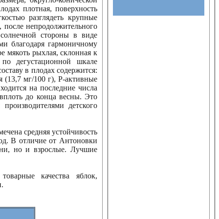
одах плотная, поверхность
костью разглядеть крупные
, после непродолжительного
 солнечной стороны в виде
ами благодаря гармоничному
е мякоть рыхлая, склонная к
в по дегустационной шкале
составу в плодах содержится:
 (13,7 мг/100 г), P-активные
иходится на последние числа
 вплоть до конца весны. Это
 производителями детского
мечена средняя устойчивость
од. В отличие от Антоновки
они, но и взрослые. Лучшие
оварные качества яблок,
.