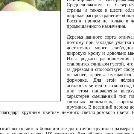
Средневолжском и Северо-
страны, а также в шести обла
широкое распространение яблон
России, причем не только в ч
промышленного назначения.
Деревья данного сорта отлича
поэтому при закладке участка 
достаточно много свободн
широкую крону и довольно мас
Из-за редкого расположения 
становится слишком густой, что
за деревом и способствует сбор
не менее, деревья нуждаются 
формовке. Для этой яблон
основных ветвей от ствола под
при этом направлены кверху
характерен смешанный тип пл
сложных кольчатках, коро
прутиках. В весенний период де
благодаря крупным цветкам нежного светло-розового цвета. 
кий вырастают в большинстве достаточно крупного размера 
ка в среднем равен 150 граммам). Все яблоки одинакового р