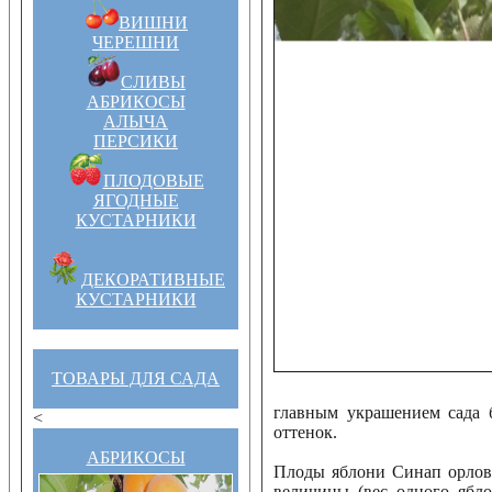
ВИШНИ
ЧЕРЕШНИ
СЛИВЫ
АБРИКОСЫ
АЛЫЧА
ПЕРСИКИ
ПЛОДОВЫЕ
ЯГОДНЫЕ
КУСТАРНИКИ
ДЕКОРАТИВНЫЕ
КУСТАРНИКИ
ТОВАРЫ ДЛЯ САДА
главным украшением сада 
<
оттенок.
АБРИКОСЫ
Плоды яблони Синап орловс
величины (вес одного ябло