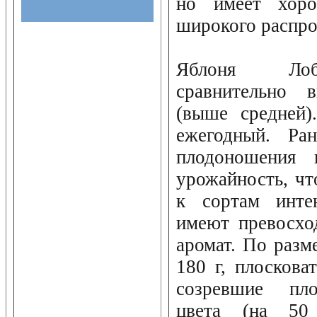
но имеет хоро
широкого распро
Яблоня Лобо
сравнительно 
(выше средней)
ежегодный. Ра
плодоношения 
урожайность, чт
к сортам инте
имеют превосхо
аромат. По разм
180 г, плоскова
созревшие пло
цвета (на 5