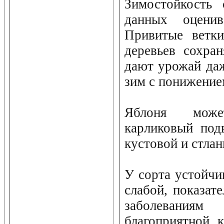
Зимостойкость 
данных оценив
Привитые ветки
деревьев сохра
дают урожай да
зим с понижение
Яблоня може
карликовый под
кустовой и стла
У сорта устойчи
слабой, показат
заболевани
благоприятной 