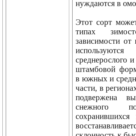
нуждаются в ом
Этот сорт може
типах зимос
зависимости от 
используются
среднерослого и
штамбовой форм
в южных и средн
части, в региона
подвержена в
снежного п
сохранившихся 
восстанавливае
склонность к бы