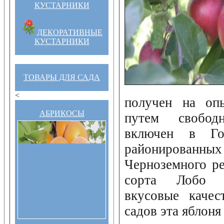
КУСТАРНИКИ
ДЕКОРАТИВНЫЕ
КУСТАРНИКИ
ТОВАРЫ ДЛЯ САДА
<
получен на оп
АБРИКОСЫ
путем свобод
включен в Гос
районированных 
Черноземного ре
сорта Лобо у
вкусовые качес
садов эта яблоня