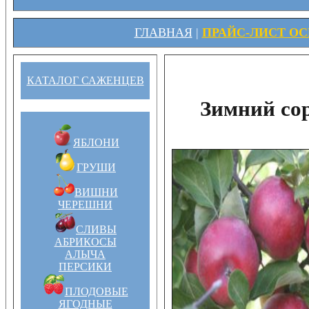
ГЛАВНАЯ
|
ПРАЙС-ЛИСТ ОСЕ
КАТАЛОГ САЖЕНЦЕВ
Зимний со
ЯБЛОНИ
ГРУШИ
ВИШНИ
ЧЕРЕШНИ
СЛИВЫ
АБРИКОСЫ
АЛЫЧА
ПЕРСИКИ
ПЛОДОВЫЕ
ЯГОДНЫЕ