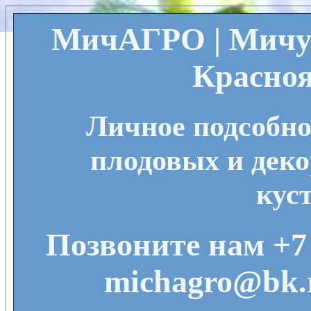
МичАГРО | Мичу
Красноя
Личное подсобно
плодовых и деко
кус
Позвоните нам +7 
michagro@bk.r