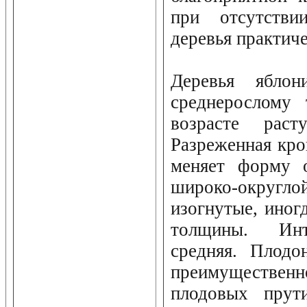
при отсутстви
деревья практиче
Деревья ябло
среднерослому 
возрасте раст
Разреженная кро
меняет форму о
широко-округ
изогнутые, иног
толщины. Инт
средняя. Плодо
преимуществе
плодовых прути