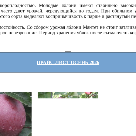
скороплодностью. Молодые яблони имеют стабильно высокие
 часто дают урожай, чередующийся по годам. При обильном 
этого сорта выделяют восприимчивость к парше и растянутый пе
стойкость. Со сбором урожая яблони Мантет не стоит затягиват
трое перезревание. Период хранения яблок после съема очень к
ПРАЙС-ЛИСТ ОСЕНЬ 2026