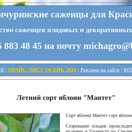
чуринские саженцы для Красн
ство саженцев плодовых и декоративных
 883 48 45 на почту michagro@
АЯ
|
ПРАЙС-ЛИСТ ОСЕНЬ 2026
|
Реклама на сайте
|
КО
Летний сорт яблони "Мантет"
Сорт яблони Мантет сорт яблон
Созревание плодов происходи
включен в Госреестр по Средн