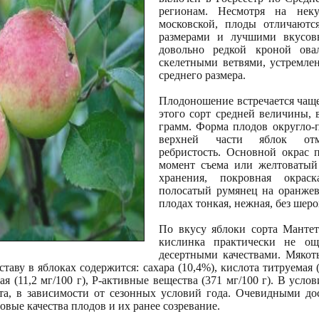
регионам. Несмотря на нек
московской, плоды отличаютс
размерами и лучшими вкусовы
довольно редкой кроной о
скелетными ветвями, устремле
среднего размера.
Плодоношение встречается чаще
этого сорт средней величины, 
грамм. Форма плодов округло-п
верхней части яблок отме
ребристость. Основной окрас 
момент съема или желтоватый
хранения, покровная окраск
полосатый румянец на оранжев
плодах тонкая, нежная, без шеро
По вкусу яблоки сорта Мантет
кислинка практически не ощ
десертными качествами. Мякоть
таву в яблоках содержится: сахара (10,4%), кислота титруемая
ая (11,2 мг/100 г), P-активные вещества (371 мг/100 г). В усл
та, в зависимости от сезонных условий года. Очевидными д
вые качества плодов и их ранее созревание.