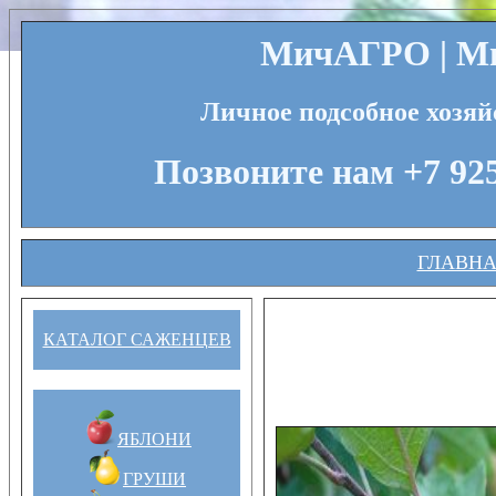
МичАГРО | Ми
Личное подсобное хозяй
Позвоните нам +7 925
ГЛАВН
КАТАЛОГ САЖЕНЦЕВ
ЯБЛОНИ
ГРУШИ