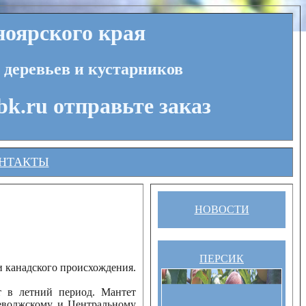
оярского края
 деревьев и кустарников
bk.ru отправьте заказ
НТАКТЫ
НОВОСТИ
ПЕРСИК
и канадского происхождения.
т в летний период. Мантет
еволжскому и Центральному