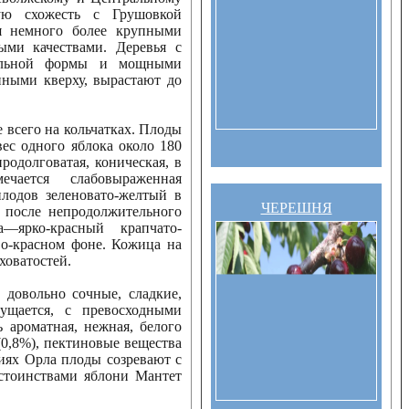
ую схожесть с Грушовкой
я немного более крупными
ми качествами. Деревья с
вальной формы и мощными
нными кверху, вырастают до
 всего на кольчатках. Плоды
вес одного яблока около 180
родолговатая, коническая, в
чается слабовыраженная
плодов зеленовато-желтый в
ЧЕРЕШНЯ
 после непродолжительного
а—ярко-красный крапчато-
о-красном фоне. Кожица на
ховатостей.
 довольно сочные, сладкие,
ущается, с превосходными
 ароматная, нежная, белого
 (0,8%), пектиновые вещества
овиях Орла плоды созревают с
остоинствами яблони Мантет