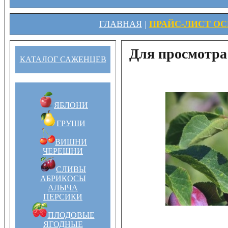
ГЛАВНАЯ
|
ПРАЙС-ЛИСТ ОСЕ
Для просмотра
КАТАЛОГ САЖЕНЦЕВ
ЯБЛОНИ
ГРУШИ
ВИШНИ
ЧЕРЕШНИ
СЛИВЫ
АБРИКОСЫ
АЛЫЧА
ПЕРСИКИ
ПЛОДОВЫЕ
ЯГОДНЫЕ