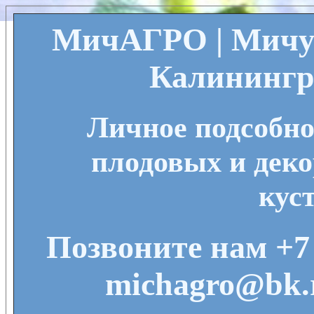
МичАГРО | Мичу
Калинингр
Личное подсобно
плодовых и деко
кус
Позвоните нам +7 
michagro@bk.r