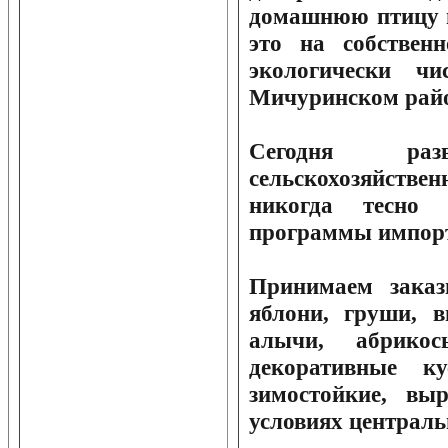
домашнюю птицу и
это на собствен
экологически ч
Мичуринском райо
Сегодня разв
сельскохозяйств
никогда тесно 
программы импорт
Принимаем зака
яблони, груши, 
алычи, абрик
декоративные к
зимостойкие, вы
условиях централь