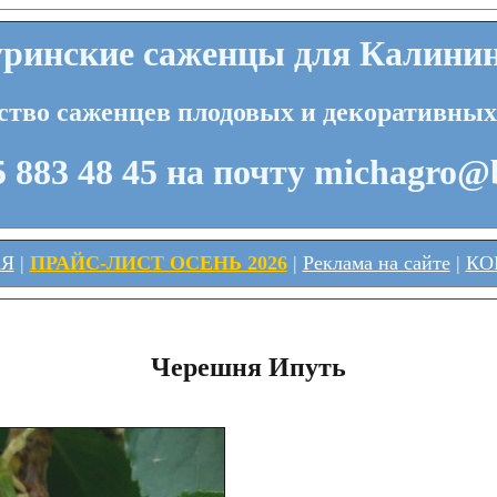
инские саженцы для Калинин
ство саженцев плодовых и декоративных
 883 48 45 на почту michagro@
АЯ
|
ПРАЙС-ЛИСТ ОСЕНЬ 2026
|
Реклама на сайте
|
КО
Черешня Ипуть