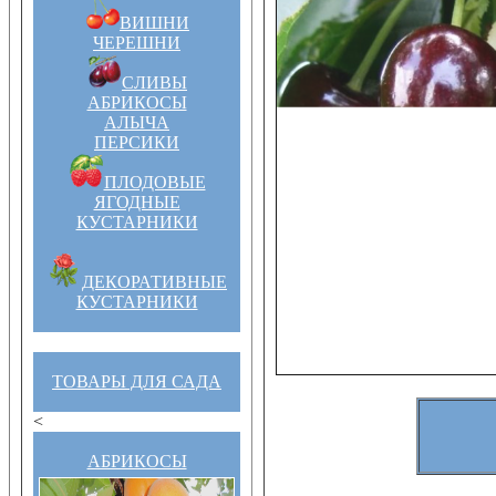
ВИШНИ
ЧЕРЕШНИ
СЛИВЫ
АБРИКОСЫ
АЛЫЧА
ПЕРСИКИ
ПЛОДОВЫЕ
ЯГОДНЫЕ
КУСТАРНИКИ
ДЕКОРАТИВНЫЕ
КУСТАРНИКИ
ТОВАРЫ ДЛЯ САДА
<
АБРИКОСЫ