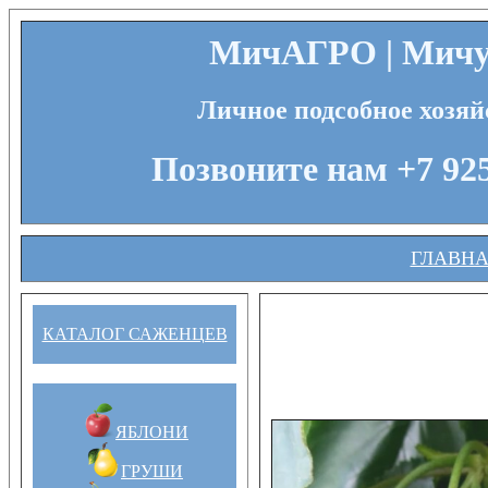
МичАГРО | Мичур
Личное подсобное хозяй
Позвоните нам +7 925
ГЛАВН
КАТАЛОГ САЖЕНЦЕВ
ЯБЛОНИ
ГРУШИ