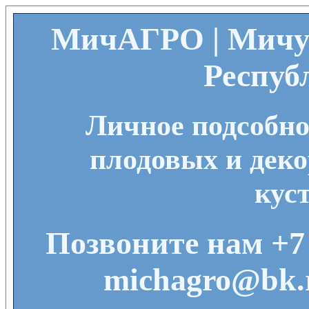
МичАГРО | Мичу
Респуб
Личное подсобно
плодовых и деко
кус
Позвоните нам +7 
michagro@bk.r