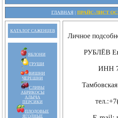
ГЛАВНАЯ
|
ПРАЙС-ЛИСТ ОСЕ
КАТАЛОГ САЖЕНЦЕВ
Личное подсоб
РУБЛЁВ Ев
ЯБЛОНИ
ГРУШИ
ИНН 7
ВИШНИ
ЧЕРЕШНИ
Тамбовская 
СЛИВЫ
АБРИКОСЫ
АЛЫЧА
тел.:+7
ПЕРСИКИ
ПЛОДОВЫЕ
E-mail:
ЯГОДНЫЕ