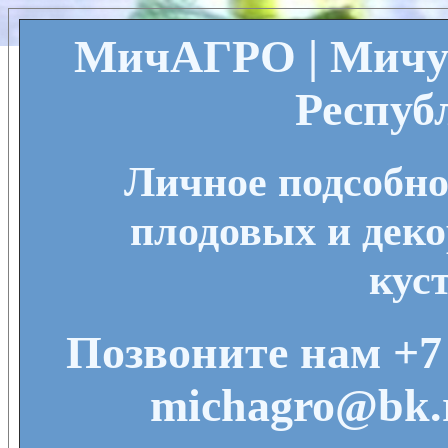
МичАГРО | Мичу
Респуб
Личное подсобно
плодовых и деко
кус
Позвоните нам +7 
michagro@bk.r