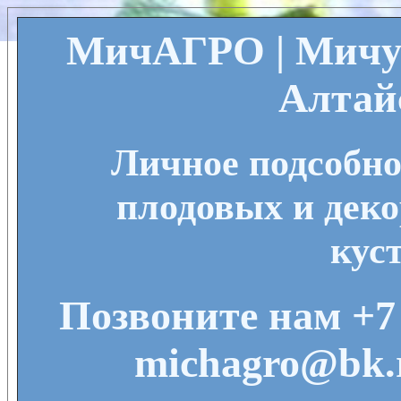
МичАГРО | Мичу
Алтай
Личное подсобно
плодовых и деко
кус
Позвоните нам +7 
michagro@bk.r