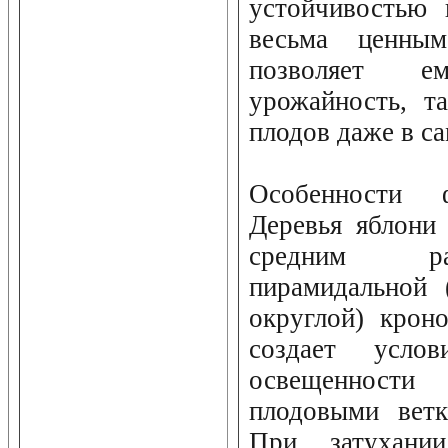
устойчивостью 
весьма ценны
позволяет е
урожайность, т
плодов даже в с
Особенности 
Деревья яблони
средним ра
пирамидальной 
округлой) крон
создает усло
освещенност
плодовыми ветк
При затухании