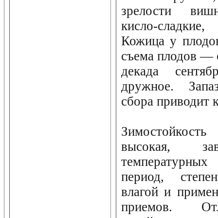
зрелости вишн
кисло-сладкие
Кожица у плодов
съема плодов — 
декада сентяб
дружное. Запа
сбора приводит 
Зимостойкость 
высокая, з
температурных
период, степ
влагой и приме
приемов. О