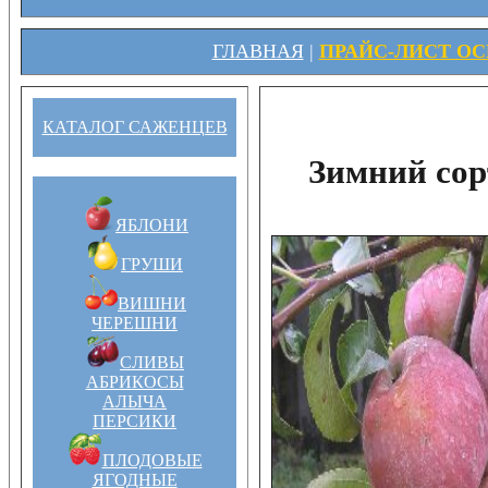
ГЛАВНАЯ
|
ПРАЙС-ЛИСТ ОСЕ
КАТАЛОГ САЖЕНЦЕВ
Зимний сор
ЯБЛОНИ
ГРУШИ
ВИШНИ
ЧЕРЕШНИ
СЛИВЫ
АБРИКОСЫ
АЛЫЧА
ПЕРСИКИ
ПЛОДОВЫЕ
ЯГОДНЫЕ