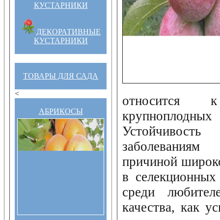
КУСТАРНИКИ
ДЕКОРАТИВНЫЕ
КУСТАРНИКИ
ТОВАРЫ ДЛЯ САДА
<
относится 
АБРИКОСЫ
крупноплодн
Устойчивос
заболеваниям
причиной широко
в селекционных
среди любителе
качества, как у