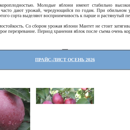
скороплодностью. Молодые яблони имеют стабильно высокие
 часто дают урожай, чередующийся по годам. При обильном 
этого сорта выделяют восприимчивость к парше и растянутый пе
стойкость. Со сбором урожая яблони Мантет не стоит затягиват
трое перезревание. Период хранения яблок после съема очень к
ПРАЙС-ЛИСТ ОСЕНЬ 2026