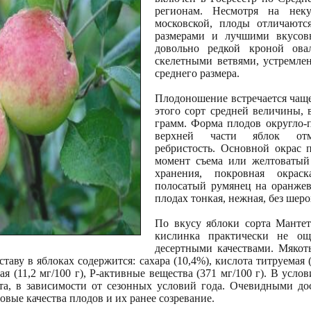
регионам. Несмотря на нек
московской, плоды отличаютс
размерами и лучшими вкусовы
довольно редкой кроной о
скелетными ветвями, устремле
среднего размера.
Плодоношение встречается чаще
этого сорт средней величины, 
грамм. Форма плодов округло-п
верхней части яблок отме
ребристость. Основной окрас 
момент съема или желтоватый
хранения, покровная окраск
полосатый румянец на оранжев
плодах тонкая, нежная, без шеро
По вкусу яблоки сорта Мантет
кислинка практически не ощ
десертными качествами. Мякоть
таву в яблоках содержится: сахара (10,4%), кислота титруемая
ая (11,2 мг/100 г), P-активные вещества (371 мг/100 г). В усл
та, в зависимости от сезонных условий года. Очевидными д
вые качества плодов и их ранее созревание.