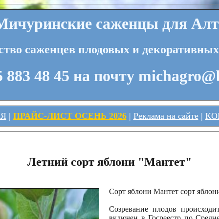
ичуринские саженцы для Алт
ство саженцев плодовых и декоративных
 883 48 45 на почту michagro@
АЯ
|
ПРАЙС-ЛИСТ ОСЕНЬ 2026
|
Реклама на сайте
|
КО
Летний сорт яблони "Мантет"
Сорт яблони Мантет сорт яблон
Созревание плодов происходи
включен в Госреестр по Средн