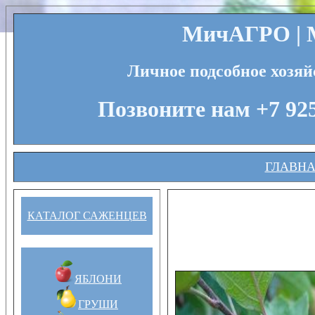
МичАГРО | М
Личное подсобное хозяй
Позвоните нам +7 925
ГЛАВН
КАТАЛОГ САЖЕНЦЕВ
ЯБЛОНИ
ГРУШИ