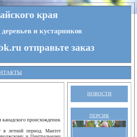
айского края
 деревьев и кустарников
bk.ru отправьте заказ
НТАКТЫ
НОВОСТИ
ПЕРСИК
и канадского происхождения.
т в летний период. Мантет
еволжскому и Центральному