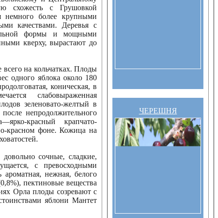
ую схожесть с Грушовкой
я немного более крупными
ми качествами. Деревья с
вальной формы и мощными
нными кверху, вырастают до
 всего на кольчатках. Плоды
вес одного яблока около 180
родолговатая, коническая, в
чается слабовыраженная
плодов зеленовато-желтый в
ЧЕРЕШНЯ
 после непродолжительного
а—ярко-красный крапчато-
о-красном фоне. Кожица на
ховатостей.
 довольно сочные, сладкие,
ущается, с превосходными
 ароматная, нежная, белого
 (0,8%), пектиновые вещества
овиях Орла плоды созревают с
остоинствами яблони Мантет