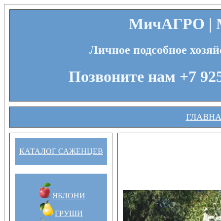
МичАГРО | М
Личное подсобное хозяй
Позвоните нам +7 925
ГЛАВН
КАТАЛОГ САЖЕНЦЕВ
ЯБЛОНИ
ГРУШИ