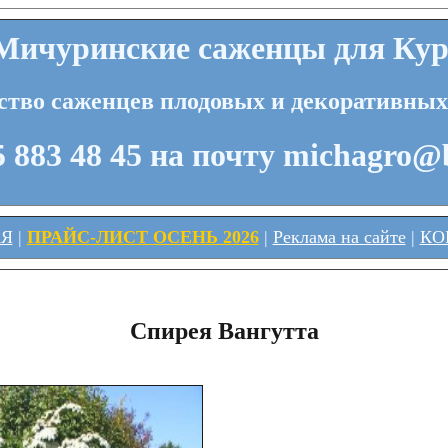
ичуринские саженцы для Кур
ство саженцев плодовых и декоративных
 883 48 45 на почту michagro@
АЯ
|
ПРАЙС-ЛИСТ ОСЕНЬ 2026
|
Реклама на сайте
|
КО
Спирея Вангутта