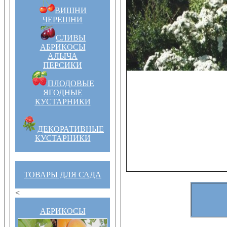
ВИШНИ
ЧЕРЕШНИ
СЛИВЫ
АБРИКОСЫ
АЛЫЧА
ПЕРСИКИ
ПЛОДОВЫЕ
ЯГОДНЫЕ
КУСТАРНИКИ
ДЕКОРАТИВНЫЕ
КУСТАРНИКИ
ТОВАРЫ ДЛЯ САДА
<
АБРИКОСЫ