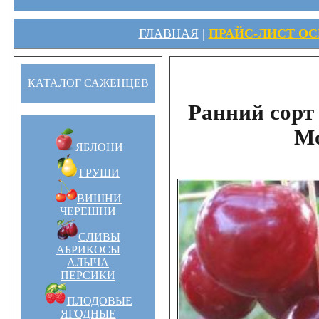
ГЛАВНАЯ
|
ПРАЙС-ЛИСТ ОСЕ
КАТАЛОГ САЖЕНЦЕВ
Ранний сорт
Мо
ЯБЛОНИ
ГРУШИ
ВИШНИ
ЧЕРЕШНИ
СЛИВЫ
АБРИКОСЫ
АЛЫЧА
ПЕРСИКИ
ПЛОДОВЫЕ
ЯГОДНЫЕ