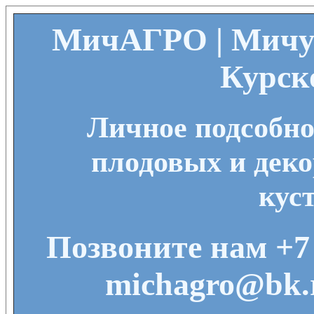
МичАГРО | Мичу
Курск
Личное подсобно
плодовых и деко
кус
Позвоните нам +7 
michagro@bk.r