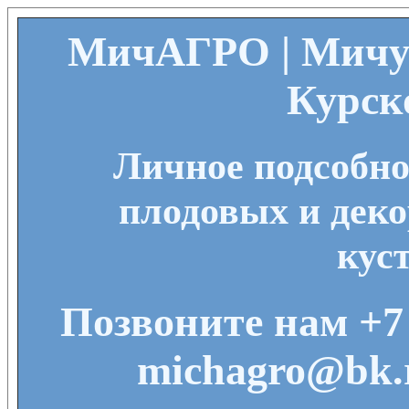
МичАГРО | Мичу
Курск
Личное подсобно
плодовых и деко
кус
Позвоните нам +7 
michagro@bk.r