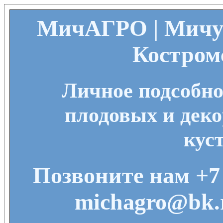
МичАГРО | Мичу
Костром
Личное подсобно
плодовых и деко
кус
Позвоните нам +7 
michagro@bk.r