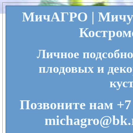
МичАГРО | Мичу
Костром
Личное подсобно
плодовых и деко
кус
Позвоните нам +7 
michagro@bk.r