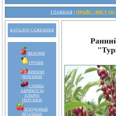
ГЛАВНАЯ
|
ПРАЙС-ЛИСТ ОСЕ
КАТАЛОГ САЖЕНЦЕВ
Ранни
"Тур
ЯБЛОНИ
ГРУШИ
ВИШНИ
ЧЕРЕШНИ
СЛИВЫ
АБРИКОСЫ
АЛЫЧА
ПЕРСИКИ
ПЛОДОВЫЕ
ЯГОДНЫЕ