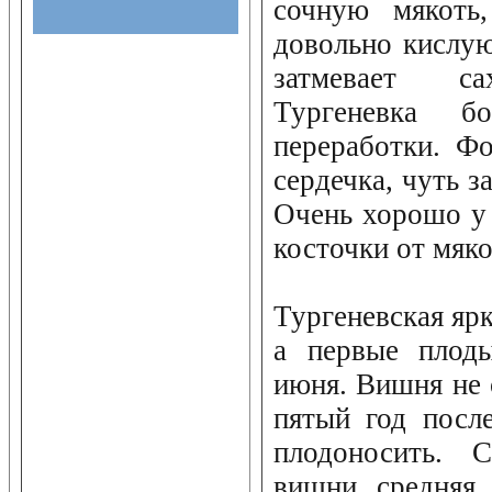
сочную мякоть
довольно кислую
затмевает са
Тургеневка б
переработки. Ф
сердечка, чуть з
Очень хорошо у
косточки от мяко
Тургеневская ярк
а первые плоды
июня. Вишня не 
пятый год посл
плодоносить. 
вишни средняя,