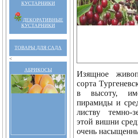
КУСТАРНИКИ
ДЕКОРАТИВНЫЕ
КУСТАРНИКИ
ТОВАРЫ ДЛЯ САДА
<
АБРИКОСЫ
Изящное живоп
сорта Тургеневс
в высоту, им
пирамиды и сре
листву темно-з
этой вишни сред
очень насыщенны