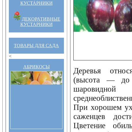
КУСТАРНИКИ
ДЕКОРАТИВНЫЕ
КУСТАРНИКИ
ТОВАРЫ ДЛЯ САДА
<
АБРИКОСЫ
Деревья относ
(высота — до
шаровид
среднеоблиствен
При хорошем ух
саженцев дос
Цветение обиль