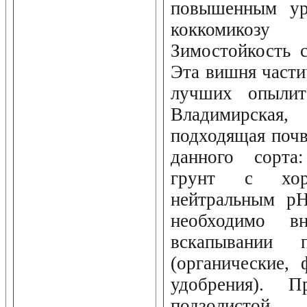
повышенным ур
коккомико
Зимостойкость 
Эта вишня части
лучших опылит
Владимирская,
подходящая почв
данного сорта
грунт с хо
нейтральным pH
необходимо 
вскапывании п
(органические,
удобрения). П
подзолистой