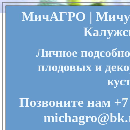
МичАГРО | Мичу
Калужс
Личное подсобно
плодовых и деко
кус
Позвоните нам +7 
michagro@bk.r