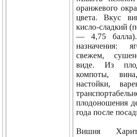
оранжевого окра
цвета. Вкус в
кисло-сладкий (
— 4,75 балла).
назначения: 
свежем, сушен
виде. Из пло
компоты, вина
настойки, вар
транспортабель
плодоношения де
года после посад
Вишня Харито