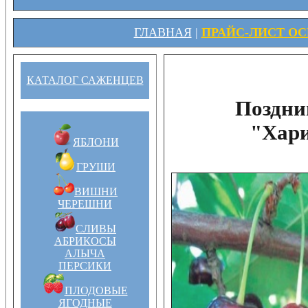
ГЛАВНАЯ
|
ПРАЙС-ЛИСТ ОСЕ
КАТАЛОГ САЖЕНЦЕВ
Поздни
"Хари
ЯБЛОНИ
ГРУШИ
ВИШНИ
ЧЕРЕШНИ
СЛИВЫ
АБРИКОСЫ
АЛЫЧА
ПЕРСИКИ
ПЛОДОВЫЕ
ЯГОДНЫЕ