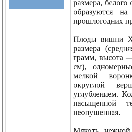
размера, белого 
образуются на
прошлогодних пр
Плоды вишни Ха
размера (средн
грамм, высота —
см), одномерны
мелкой ворон
округлой вер
углублением. К
насыщенной те
неопушенная.
Мякоть нежной 