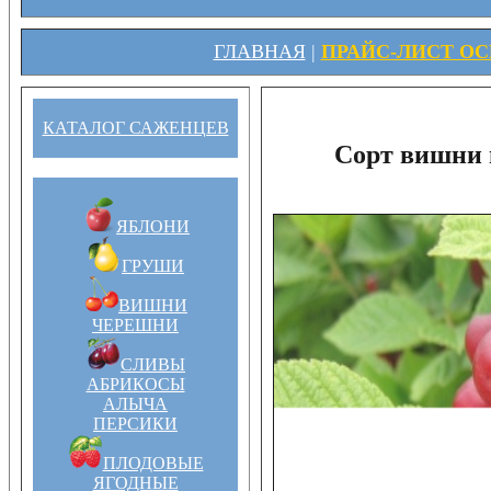
ГЛАВНАЯ
|
ПРАЙС-ЛИСТ ОСЕ
КАТАЛОГ САЖЕНЦЕВ
Сорт вишни 
ЯБЛОНИ
ГРУШИ
ВИШНИ
ЧЕРЕШНИ
СЛИВЫ
АБРИКОСЫ
АЛЫЧА
ПЕРСИКИ
ПЛОДОВЫЕ
ЯГОДНЫЕ