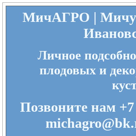
МичАГРО | Мичу
Ивановс
Личное подсобно
плодовых и деко
кус
Позвоните нам +7 
michagro@bk.r