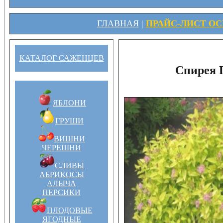
ГЛАВНАЯ
|
ПРАЙС-ЛИСТ ОСЕ
КАТАЛОГ САЖЕНЦЕВ
Спирея 
ЯБЛОНИ
ГРУШИ
ВИШНИ
ЧЕРЕШНИ
СЛИВЫ
АБРИКОСЫ
АЛЫЧА
ПЕРСИКИ
ПЛОДОВЫЕ
ЯГОДНЫЕ