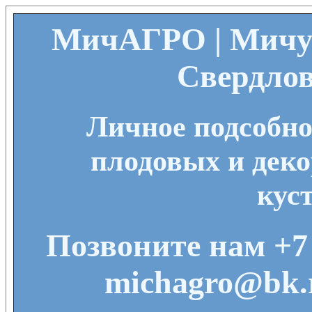
МичАГРО | Мичу
Свердлов
Личное подсобно
плодовых и деко
кус
Позвоните нам +7 
michagro@bk.r