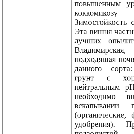
повышенным ур
коккомико
Зимостойкость 
Эта вишня части
лучших опылит
Владимирская,
подходящая почв
данного сорта
грунт с хо
нейтральным pH
необходимо 
вскапывании п
(органические,
удобрения). П
подзолистой