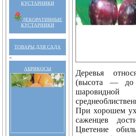
КУСТАРНИКИ
ДЕКОРАТИВНЫЕ
КУСТАРНИКИ
ТОВАРЫ ДЛЯ САДА
<
АБРИКОСЫ
Деревья относ
(высота — до
шаровид
среднеоблиствен
При хорошем ух
саженцев дос
Цветение обиль