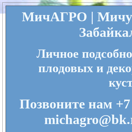
МичАГРО | Мичу
Забайка
Личное подсобно
плодовых и деко
кус
Позвоните нам +7 
michagro@bk.r