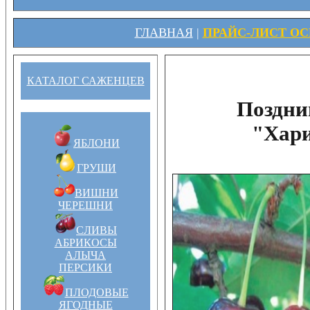
ГЛАВНАЯ
|
ПРАЙС-ЛИСТ ОСЕ
КАТАЛОГ САЖЕНЦЕВ
Поздни
"Хари
ЯБЛОНИ
ГРУШИ
ВИШНИ
ЧЕРЕШНИ
СЛИВЫ
АБРИКОСЫ
АЛЫЧА
ПЕРСИКИ
ПЛОДОВЫЕ
ЯГОДНЫЕ