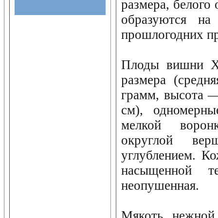
размера, белого 
образуются на
прошлогодних пр
Плоды вишни Ха
размера (средн
грамм, высота —
см), одномерны
мелкой ворон
округлой вер
углублением. К
насыщенной те
неопушенная.
Мякоть нежной 