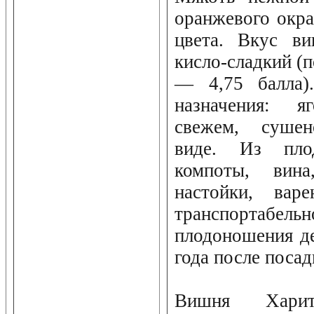
оранжевого окра
цвета. Вкус в
кисло-сладкий (
— 4,75 балла).
назначения: 
свежем, сушен
виде. Из пло
компоты, вина
настойки, вар
транспортабель
плодоношения де
года после посад
Вишня Харито